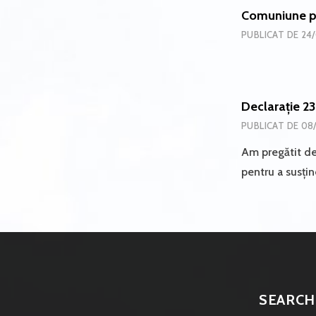
Comuniune pr
PUBLICAT DE
24/
Declarație 2
PUBLICAT DE
08
Am pregătit dec
pentru a susți
SEARCH