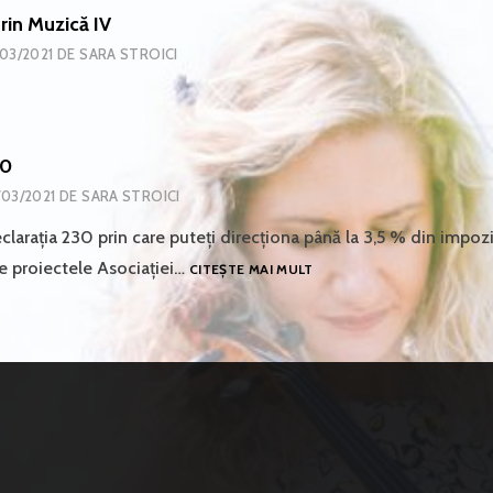
in Muzică IV
03/2021
DE
SARA STROICI
30
/03/2021
DE
SARA STROICI
larația 230 prin care puteți direcționa până la 3,5 % din impozi
DECLARAȚIE
ne proiectele Asociației…
CITEȘTE MAI MULT
230