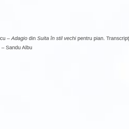
scu –
Adagio
din
Suita în stil vechi
pentru pian. Transcripț
n – Sandu Albu