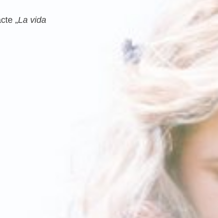
cte „
La vida