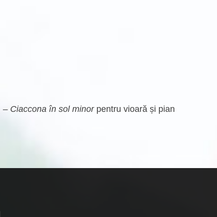
i –
Ciaccona în sol minor
pentru vioară și pian
H