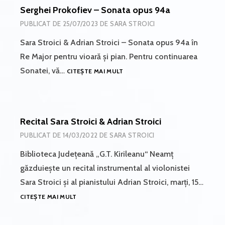
Serghei Prokofiev – Sonata opus 94a
PUBLICAT DE
25/07/2023
DE
SARA STROICI
Sara Stroici & Adrian Stroici – Sonata opus 94a în
Re Major pentru vioară și pian. Pentru continuarea
SERGHEI
Sonatei, vă…
CITEȘTE MAI MULT
PROKOFIEV
–
SONATA
OPUS
Recital Sara Stroici & Adrian Stroici
94A
PUBLICAT DE
14/03/2022
DE
SARA STROICI
Biblioteca Județeană „G.T. Kirileanu“ Neamț
găzduiește un recital instrumental al violonistei
Sara Stroici și al pianistului Adrian Stroici, marți, 15…
RECITAL
CITEȘTE MAI MULT
SARA
STROICI