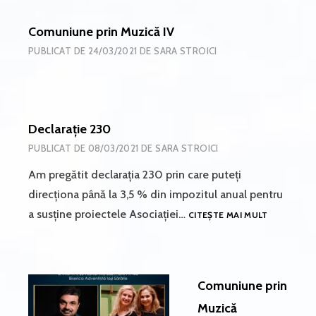
&
ADRIAN
Comuniune prin Muzică IV
STROICI
PUBLICAT DE
24/03/2021
DE
SARA STROICI
Declarație 230
PUBLICAT DE
08/03/2021
DE
SARA STROICI
Am pregătit declarația 230 prin care puteți
direcționa până la 3,5 % din impozitul anual pentru
DECLARAȚI
a susține proiectele Asociației…
CITEȘTE MAI MULT
230
Comuniune prin
Muzică