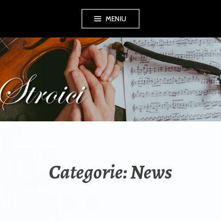
Sări
MENIU
la
conţinut
Categorie:
News