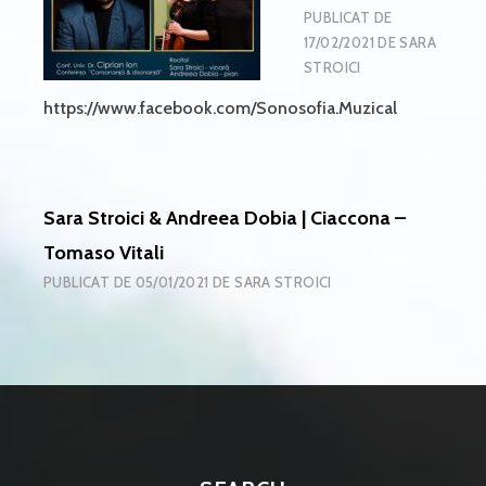
PUBLICAT DE
17/02/2021
DE
SARA
STROICI
https://www.facebook.com/Sonosofia.Muzical
Sara Stroici & Andreea Dobia | Ciaccona –
Tomaso Vitali
PUBLICAT DE
05/01/2021
DE
SARA STROICI