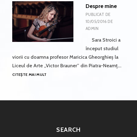
Despre mine
PUBLICAT DE
10/05/2016
DE
ADMIN
Sara Stroici a
început studiul
viorii cu doamna profesor Maricica Gheorghieș la
Liceul de Arte „Victor Brauner” din Piatra-Neamț.…
DESPRE
CITEȘTE MAI MULT
MINE
SEARCH